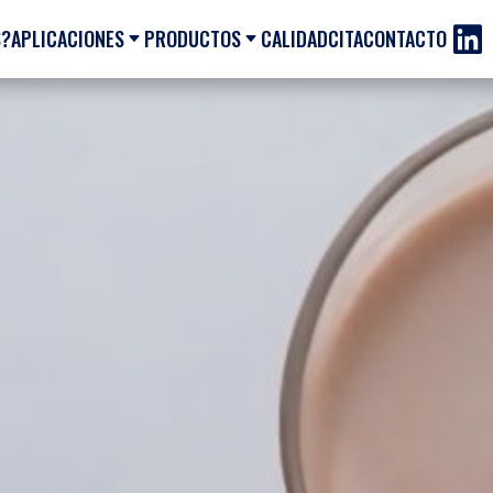

S?
APLICACIONES
PRODUCTOS
CALIDAD
CITA
CONTACTO
C
C