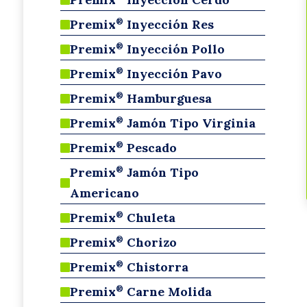

Premix
Inyección Res
®

Premix
Inyección Pollo
®

Premix
I
nyección Pavo
®

Premix
Hamburguesa
®

Premix
Jamón Tipo Virginia
®

Premix
Pescado
®

Premix
Jamón Tipo
®

Americano
Premix
Chuleta
®

Premix
Chorizo
®

Premix
Chistorra
®

Premix
Carne Molida
®
