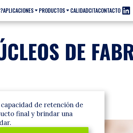

S?
APLICACIONES
PRODUCTOS
CALIDAD
CITA
CONTACTO
C
C
ÚCLEOS DE FAB
 capacidad de retención de
ucto final y brindar una
dar.