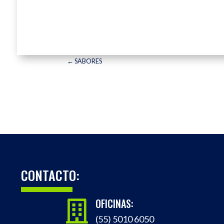
←
SABORES
CONTACTO:
OFICINAS:

(55) 5010 6050