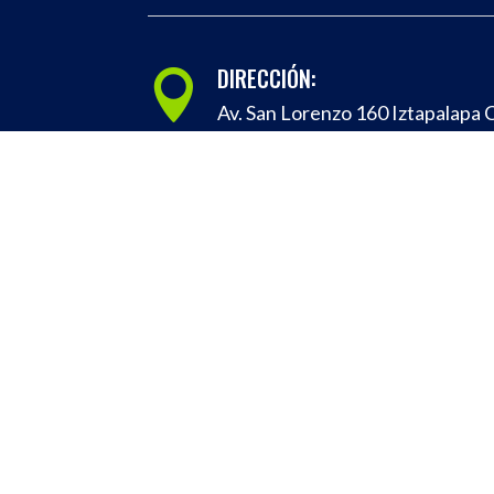
DIRECCIÓN:

Av. San Lorenzo 160 Iztapalapa C
09860, Ciudad de México, CDM
CEDIS en:
Guadalajara - Zamora
Monterrey
Chihuahua
Tijuana