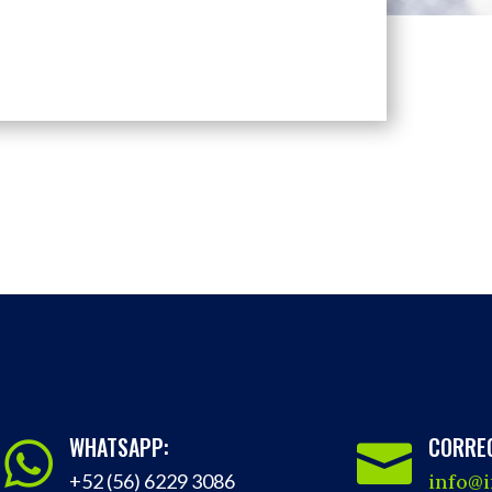
WHATSAPP:
CORREO


+52 (56) 6229 3086
info@