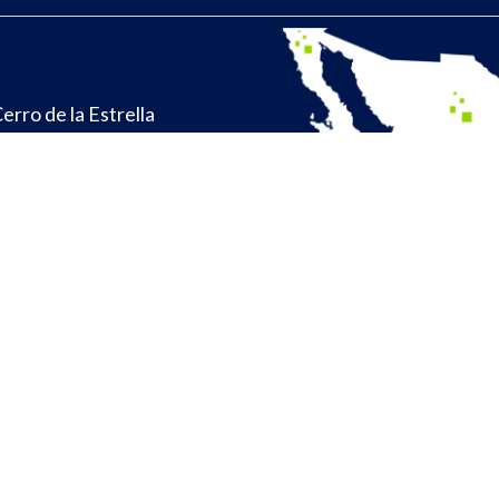
erro de la Estrella
X